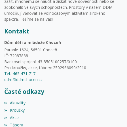
zažít, mnohému se naučit a získat nové dovednosti nebo se
zdokonalit ve svých schopnostech. Prostory v našem DDM
umožňují věnovat se volnočasovým aktivitám širokého
spektra. Těšíme se na vás!
Kontakt
Dům dětí a mládeže Choceň
Paraple 1624, 56501 Choceň
IČ: 72087838
Bankovní spojení: 43-8505100257/0100
Pro kroužky, akce, tábory: 2502966090/2010
Tel.: 465 471 717
ddm@ddmchocen.cz
Časté odkazy
Aktuality
Kroužky
Akce
Tábory