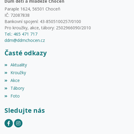
Dům dětí a mládeže Choceň
Paraple 1624, 56501 Choceň
IČ: 72087838
Bankovní spojení: 43-8505100257/0100
Pro kroužky, akce, tábory: 2502966090/2010
Tel.: 465 471 717
ddm@ddmchocen.cz
Časté odkazy
Aktuality
Kroužky
Akce
Tábory
Foto
Sledujte nás