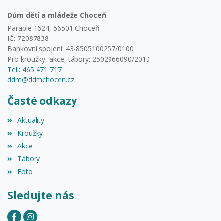
Dům dětí a mládeže Choceň
Paraple 1624, 56501 Choceň
IČ: 72087838
Bankovní spojení: 43-8505100257/0100
Pro kroužky, akce, tábory: 2502966090/2010
Tel.: 465 471 717
ddm@ddmchocen.cz
Časté odkazy
Aktuality
Kroužky
Akce
Tábory
Foto
Sledujte nás