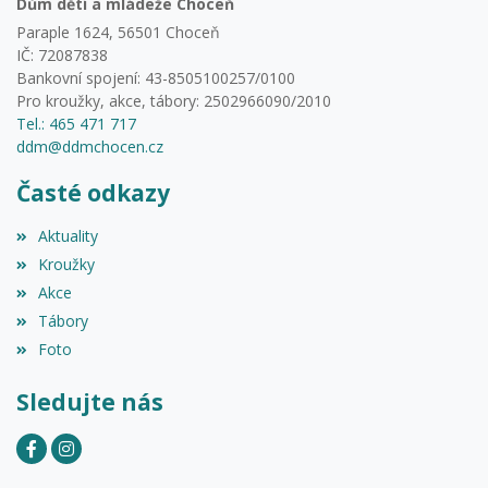
Dům dětí a mládeže Choceň
Paraple 1624, 56501 Choceň
IČ: 72087838
Bankovní spojení: 43-8505100257/0100
Pro kroužky, akce, tábory: 2502966090/2010
Tel.: 465 471 717
ddm@ddmchocen.cz
Časté odkazy
Aktuality
Kroužky
Akce
Tábory
Foto
Sledujte nás