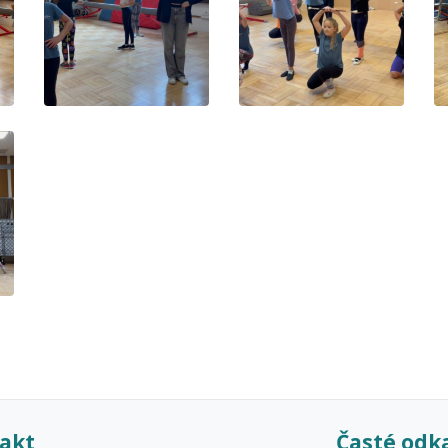
akt
Časté odk