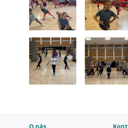
O nás
Kont