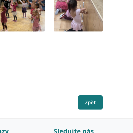
Zpět
azy
Sledujte nás