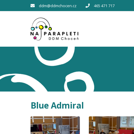
ddm@ddmchocen.cz
465 471 717
Blue Admiral