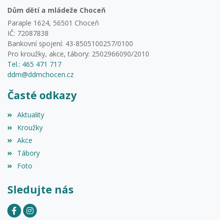
Dům dětí a mládeže Choceň
Paraple 1624, 56501 Choceň
IČ: 72087838
Bankovní spojení: 43-8505100257/0100
Pro kroužky, akce, tábory: 2502966090/2010
Tel.: 465 471 717
ddm@ddmchocen.cz
Časté odkazy
Aktuality
Kroužky
Akce
Tábory
Foto
Sledujte nás