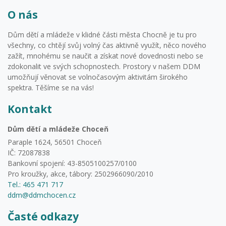
O nás
Dům dětí a mládeže v klidné části města Chocně je tu pro
všechny, co chtějí svůj volný čas aktivně využít, něco nového
zažít, mnohému se naučit a získat nové dovednosti nebo se
zdokonalit ve svých schopnostech. Prostory v našem DDM
umožňují věnovat se volnočasovým aktivitám širokého
spektra. Těšíme se na vás!
Kontakt
Dům dětí a mládeže Choceň
Paraple 1624, 56501 Choceň
IČ: 72087838
Bankovní spojení: 43-8505100257/0100
Pro kroužky, akce, tábory: 2502966090/2010
Tel.: 465 471 717
ddm@ddmchocen.cz
Časté odkazy