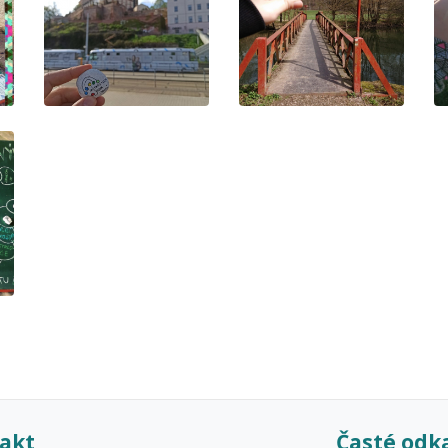
akt
Časté odk