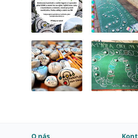
O nás
Kont