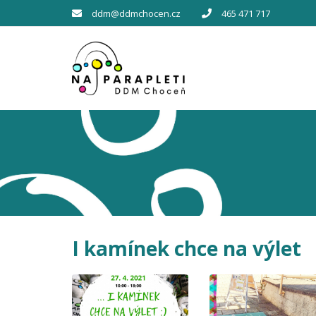
ddm@ddmchocen.cz
465 471 717
I kamínek chce na výlet