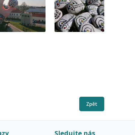
Zpět
azy
Sledujte nás