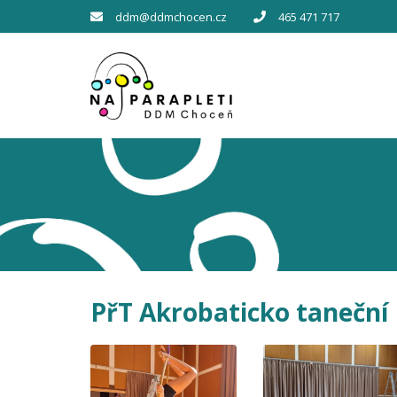
ddm@ddmchocen.cz
465 471 717
PřT Akrobaticko taneční