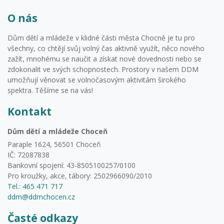
O nás
Dům dětí a mládeže v klidné části města Chocně je tu pro
všechny, co chtějí svůj volný čas aktivně využít, něco nového
zažít, mnohému se naučit a získat nové dovednosti nebo se
zdokonalit ve svých schopnostech. Prostory v našem DDM
umožňují věnovat se volnočasovým aktivitám širokého
spektra. Těšíme se na vás!
Kontakt
Dům dětí a mládeže Choceň
Paraple 1624, 56501 Choceň
IČ: 72087838
Bankovní spojení: 43-8505100257/0100
Pro kroužky, akce, tábory: 2502966090/2010
Tel.: 465 471 717
ddm@ddmchocen.cz
Časté odkazy