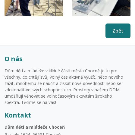
Zpět
O nás
Dům dětí a mládeže v klidné části města Chocně je tu pro
všechny, co chtějí svůj volný čas aktivně využít, něco nového
zažít, mnohému se naučit a získat nové dovednosti nebo se
zdokonalit ve svých schopnostech. Prostory v našem DDM
umožňují věnovat se volnočasovým aktivitám širokého
spektra. Těšíme se na vás!
Kontakt
Dům dětí a mládeže Choceň
Paraple 1624, 56501 Choceň