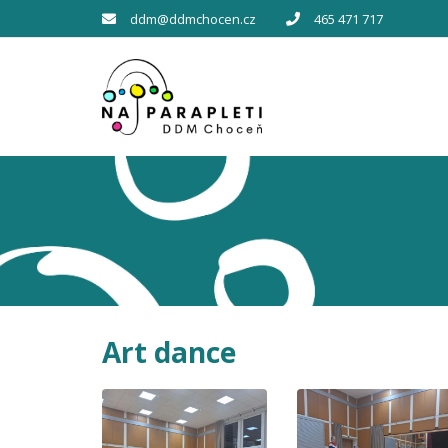
ddm@ddmchocen.cz
465 471 717
Art dance