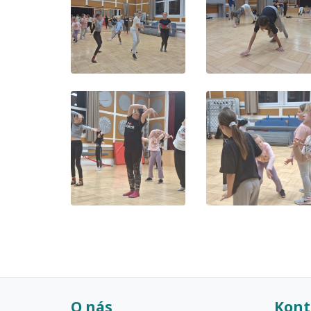
O nás
Kont