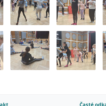
akt
Časté odk