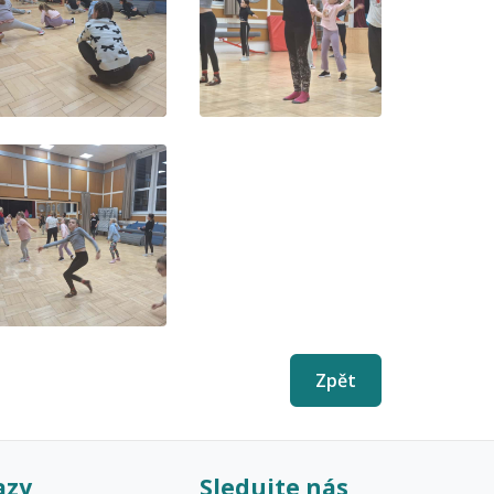
Zpět
azy
Sledujte nás