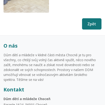
Zpět
O nás
Dům dětí a mládeže v klidné části města Chocně je tu pro
všechny, co chtějí svůj volný čas aktivně využít, něco nového
zažít, mnohému se naučit a získat nové dovednosti nebo se
zdokonalit ve svých schopnostech. Prostory v našem DDM
umožňují věnovat se volnočasovým aktivitám širokého
spektra. Těšíme se na vás!
Kontakt
Dům dětí a mládeže Choceň
Paraple 1624, 56501 Choceň