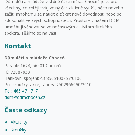
Dům dětí a mládeže v klidné části města Chocně je tu pro
všechny, co chtějí svůj volný čas aktivně využít, něco nového
zažít, mnohému se naučit a získat nové dovednosti nebo se
zdokonalit ve svých schopnostech. Prostory v našem DDM
umožňují věnovat se volnočasovým aktivitám širokého
spektra. Těšíme se na vás!
Kontakt
Dům dětí a mládeže Choceň
Paraple 1624, 56501 Choceň
IČ: 72087838
Bankovní spojení: 43-8505100257/0100
Pro kroužky, akce, tábory: 2502966090/2010
Tel.: 465 471 717
ddm@ddmchocen.cz
Časté odkazy
Aktuality
Kroužky