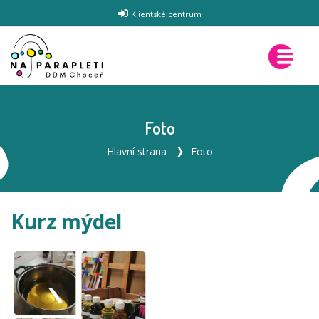
Klientské centrum
Foto
Hlavní strana
Foto
Kurz mýdel