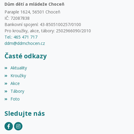
Dům dětí a mládeže Choceň
Paraple 1624, 56501 Choceň
IČ: 72087838
Bankovní spojení: 43-8505100257/0100
Pro kroužky, akce, tábory: 2502966090/2010
Tel.: 465 471 717
ddm@ddmchocen.cz
Časté odkazy
Aktuality
Kroužky
Akce
Tábory
Foto
Sledujte nás