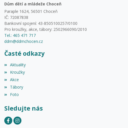
Dům dětí a mládeže Choceň
Paraple 1624, 56501 Choceň
IČ: 72087838
Bankovní spojení: 43-8505100257/0100
Pro kroužky, akce, tábory: 2502966090/2010
Tel.: 465 471 717
ddm@ddmchocen.cz
Časté odkazy
Aktuality
Kroužky
Akce
Tábory
Foto
Sledujte nás