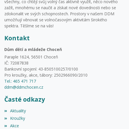
všechny, co chtějí svůj volný čas aktivně využít, něco nového
zažít, mnohému se naučit a získat nové dovednosti nebo se
zdokonalit ve svých schopnostech. Prostory v našem DDM
umožňují věnovat se volnočasovým aktivitám širokého
spektra. Těšíme se na vás!
Kontakt
Dům dětí a mládeže Choceň
Paraple 1624, 56501 Choceň
IČ: 72087838
Bankovní spojení: 43-8505100257/0100
Pro kroužky, akce, tábory: 2502966090/2010
Tel.: 465 471 717
ddm@ddmchocen.cz
Časté odkazy
Aktuality
Kroužky
Akce