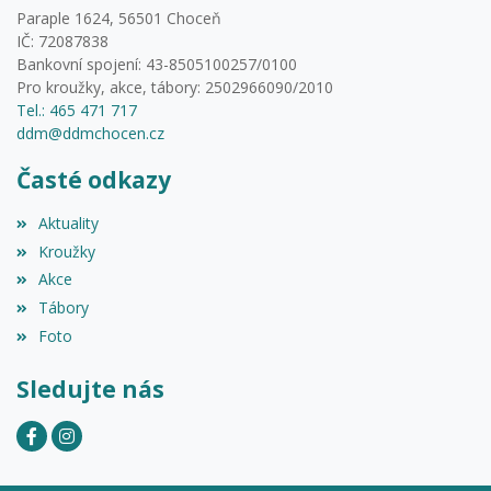
Paraple 1624, 56501 Choceň
IČ: 72087838
Bankovní spojení: 43-8505100257/0100
Pro kroužky, akce, tábory: 2502966090/2010
Tel.: 465 471 717
ddm@ddmchocen.cz
Časté odkazy
Aktuality
Kroužky
Akce
Tábory
Foto
Sledujte nás