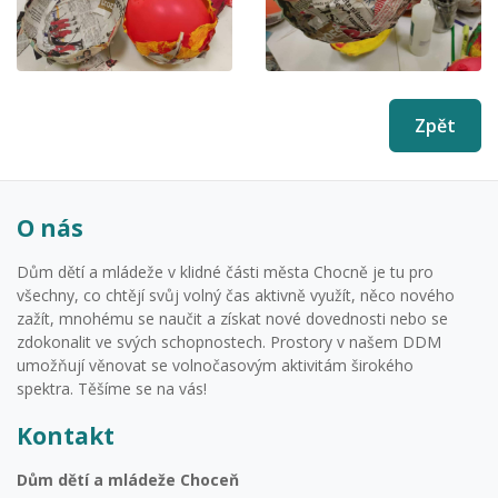
Zpět
O nás
Dům dětí a mládeže v klidné části města Chocně je tu pro
všechny, co chtějí svůj volný čas aktivně využít, něco nového
zažít, mnohému se naučit a získat nové dovednosti nebo se
zdokonalit ve svých schopnostech. Prostory v našem DDM
umožňují věnovat se volnočasovým aktivitám širokého
spektra. Těšíme se na vás!
Kontakt
Dům dětí a mládeže Choceň