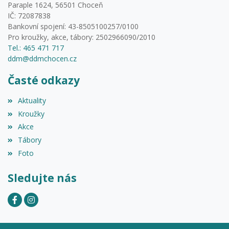
Paraple 1624, 56501 Choceň
IČ: 72087838
Bankovní spojení: 43-8505100257/0100
Pro kroužky, akce, tábory: 2502966090/2010
Tel.: 465 471 717
ddm@ddmchocen.cz
Časté odkazy
Aktuality
Kroužky
Akce
Tábory
Foto
Sledujte nás