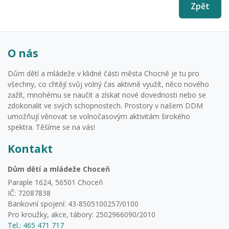
Zpět
O nás
Dům dětí a mládeže v klidné části města Chocně je tu pro
všechny, co chtějí svůj volný čas aktivně využít, něco nového
zažít, mnohému se naučit a získat nové dovednosti nebo se
zdokonalit ve svých schopnostech. Prostory v našem DDM
umožňují věnovat se volnočasovým aktivitám širokého
spektra. Těšíme se na vás!
Kontakt
Dům dětí a mládeže Choceň
Paraple 1624, 56501 Choceň
IČ: 72087838
Bankovní spojení: 43-8505100257/0100
Pro kroužky, akce, tábory: 2502966090/2010
Tel.: 465 471 717