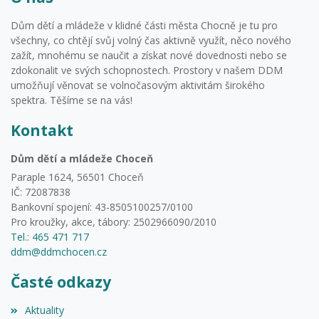
Dům dětí a mládeže v klidné části města Chocně je tu pro
všechny, co chtějí svůj volný čas aktivně využít, něco nového
zažít, mnohému se naučit a získat nové dovednosti nebo se
zdokonalit ve svých schopnostech. Prostory v našem DDM
umožňují věnovat se volnočasovým aktivitám širokého
spektra. Těšíme se na vás!
Kontakt
Dům dětí a mládeže Choceň
Paraple 1624, 56501 Choceň
IČ: 72087838
Bankovní spojení: 43-8505100257/0100
Pro kroužky, akce, tábory: 2502966090/2010
Tel.: 465 471 717
ddm@ddmchocen.cz
Časté odkazy
Aktuality