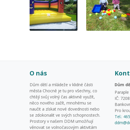
O nás
Kont
Dům dětí a mládeže v klidné části
Dům dě
města Chocně je tu pro všechny, co
Paraple
chtějí svůj volný čas aktivně využít,
IČ: 720
něco nového zažít, mnohému se
Bankovn
naučit a získat nové dovednosti nebo
Pro kro
se zdokonalit ve svých schopnostech.
Tel.: 46
Prostory v našem DDM umožňují
ddm@dd
věnovat se volnočasovým aktivitám