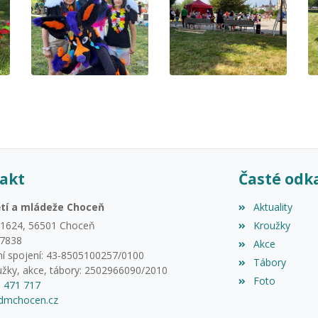
akt
Časté odk
tí a mládeže Choceň
Aktuality
 1624, 56501 Choceň
Kroužky
87838
Akce
í spojení: 43-8505100257/0100
Tábory
užky, akce, tábory: 2502966090/2010
Foto
5 471 717
mchocen.cz