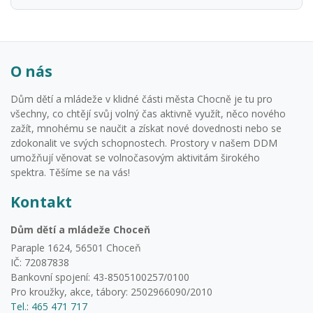
O nás
Dům dětí a mládeže v klidné části města Chocně je tu pro
všechny, co chtějí svůj volný čas aktivně využít, něco nového
zažít, mnohému se naučit a získat nové dovednosti nebo se
zdokonalit ve svých schopnostech. Prostory v našem DDM
umožňují věnovat se volnočasovým aktivitám širokého
spektra. Těšíme se na vás!
Kontakt
Dům dětí a mládeže Choceň
Paraple 1624, 56501 Choceň
IČ: 72087838
Bankovní spojení: 43-8505100257/0100
Pro kroužky, akce, tábory: 2502966090/2010
Tel.: 465 471 717